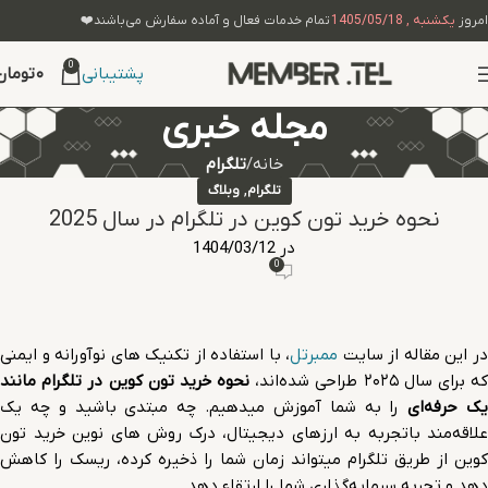
امروز
یکشنبه , 1405/05/18
تمام خدمات فعال و آماده سفارش می‌باشند❤️
0
۰
تومان
پشتیبانی
مجله خبری
خانه
تلگرام
,
تلگرام
وبلاگ
نحوه خرید تون کوین در تلگرام در سال 2025
در 1404/03/12
0
ر این مقاله از سایت
ممبرتل
، با استفاده از تکنیک های نوآورانه و ایمنی
که برای سال ۲۰۲۵ طراحی شده‌اند،
نحوه خرید تون کوین در تلگرام مانند
ک حرفه‌ای
را به شما آموزش میدهیم. چه مبتدی باشید و چه یک
علاقه‌مند باتجربه به ارزهای دیجیتال، درک روش های نوین خرید تون
کوین از طریق تلگرام میتواند زمان شما را ذخیره کرده، ریسک را کاهش
دهد و تجربه سرمایه‌گذاری شما را ارتقاء دهد.